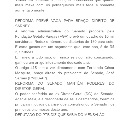
mais mexe com os politiequeiros mais fede e somente
aumenta o monte:
REFORMA PREVÊ VAGA PARA BRAÇO DIREITO DE
SARNEY –
A reforma administrativa do Senado proposta pela
Fundação Getúlio Vargas (FGV) prevê um quadro de 10 mil
servidores. Reduz o número de ditetorias de 180 para sete.
E corta gastos em um orçamento que, este ano, é de R$
2,7 bilhões.
Em meio a tudo isso, um único servidor, não concursado,
ganhou um artigo inteiramente dedicado a si.
O artigo 415 tem a ver diretamente com Fernando César
Mesquita, braço direito do presidente do Senado, José
Sarney (PMDB-AP).
REFORMA DO SENADO MANTÉM PODERES DO
DIRETOR-GERAL
O poder conferido ao ex-Diretor-Geral (DG) do Senado,
Agaciel Maia, e a descoberta de seus desmandos, foram os
prncipais motivos da crise que convulsionou o Senado nos
primeiros oito meses deste ano.
DEPUTADO DO PTB DIZ QUE SABIA DO MENSALÃO