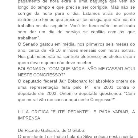
pagamento de hora extra é uma bagunça que vem ao
longo do tempo e que precisa ser corrigida. Mas não se
corrige da noite para o dia. Estamos atrás do ponto
eletrônico e temos que procurar tecnologia que não nos de
trabalho no dia seguinte. Você ter funcionário beneficiado
sem dar um dia de serviço se conflita com os que
trabalham”.
O Senado gastou em média, nos primeiros seis meses do
ano, cerca de R$ 10 milhões mensais com horas extras.
Nos gabinetes não há controle eletrônico, os chefes dizem
quem deve e quem não deve receber
BOLSONARO: “COM QUE MORAL VÃO ME CASSAR AQUI
NESTE CONGRESSO?”
O deputado federal Jair Bolsonaro foi absolvido ontem de
uma representação feita pelo PT em 2003 contra o
deputado em 2003. Ontem o deputado questionou: “Com
que moral vão me cassar aqui neste Congresso?”.
LULA CRITICA "ELITE PEDANTE". E PARA VARIAR, A
IMPRENSA
De Ricardo Galhardo, de O Globo:
O presidente Luiz Inácio Lula da Silva criticou nesta quinta-